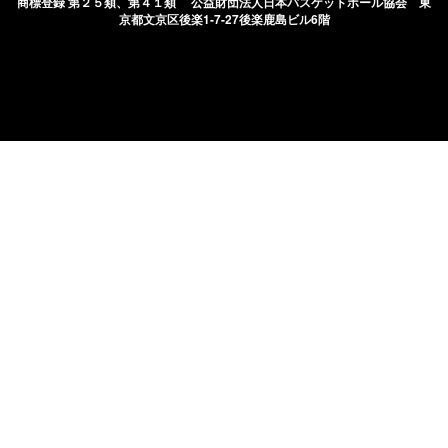
商標登録 第２５類、第４１類 公益財団法人日本バスケットボール協会
東
京都文京区後楽1-7-27後楽鹿島ビル6階