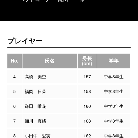
プレイヤー
身長
No.
氏名
学年
(cm)
4
高橋 美空
157
中学3年生
5
福岡 日菜
158
中学3年生
6
鎌田 唯花
160
中学3年生
7
細川 真緒
163
中学3年生
8
小田中 愛実
162
中学3年生