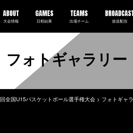
ABOUT
GAMES
TEAMS
BROADCAS
大会情報
日程結果
出場チーム
放送配信
フォトギャラリー
度 第1回全国U15バスケットボール選手権大会
フォトギャ