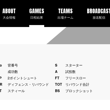
ABOUT
GAMES
TEAMS
BROADCAS
大会情報
日程結果
出場チーム
放送配信
o
背番号
S
スターター
M
成功数
A
試投数
P
2ポイントシュート
FT
フリースロー
R
ディフェンス・リバウンド
TOT
リバウンド合計
T
スティール
BS
ブロックショット